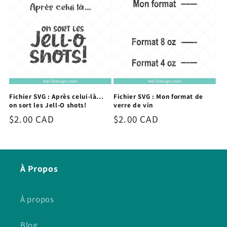
Fichier SVG : Après celui-là...
Fichier SVG : Mon format de
on sort les Jell-O shots!
verre de vin
Prix
$2.00 CAD
Prix
$2.00 CAD
habituel
habituel
À Propos
À propos
Blog