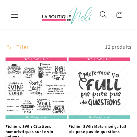
et
passer
Panier
au
contenu
Trier
12 produits
Fichiers SVG : Citations
Fichier SVG : Mets-moé ça full
humoristiques sur le vin
pis pose pas de questions
volume 1