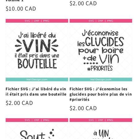
Prix
$2.00 CAD
Prix
$10.00 CAD
habituel
habituel
Fichier SVG : J'ai libéré du vin
Fichier SVG : J'économise les
il était pris dans une bouteille
glucides pour boire plus de vin
#priorités
Prix
$2.00 CAD
Prix
$2.00 CAD
habituel
habituel