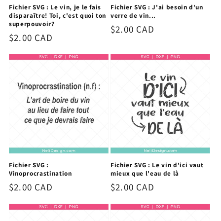
Fichier SVG : Le vin, je le fais
Fichier SVG : J'ai besoin d'un
disparaître! Toi, c'est quoi ton
verre de vin...
superpouvoir?
Prix
$2.00 CAD
Prix
$2.00 CAD
habituel
habituel
Fichier SVG :
Fichier SVG : Le vin d'ici vaut
Vinoprocrastination
mieux que l'eau de là
Prix
$2.00 CAD
Prix
$2.00 CAD
habituel
habituel