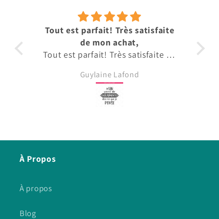
Tout est parfait! Très satisfaite
A
de mon achat,
Tout est parfait! Très satisfaite de
Auc
mon achat, Merci
d
Guylaine Lafond
À Propos
À propos
Blog