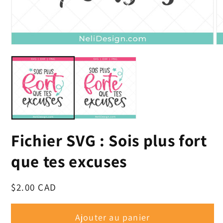
Ouvrir
Ou
le
le
média
mé
1
2
dans
da
une
un
fenêtre
fe
modale
mo
Fichier SVG : Sois plus fort
que tes excuses
Prix
$2.00 CAD
habituel
Ajouter au panier